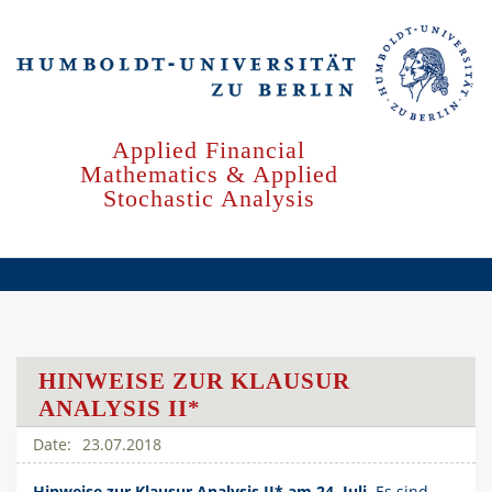
Skip
to
main
content
Applied Financial
Mathematics & Applied
Stochastic Analysis
HINWEISE ZUR KLAUSUR
ANALYSIS II*
23.07.2018
Hinweise zur Klausur Analysis II* am 24. Juli
. Es sind